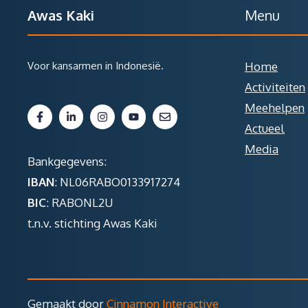
Awas Kaki
Menu
Voor kansarmen in Indonesië.
Home
Activiteiten
Meehelpen
Actueel
Media
Bankgegevens:
IBAN
: NL06RABO0133917274
BIC
: RABONL2U
t.n.v. stichting Awas Kaki
Gemaakt door
Cinnamon Interactive