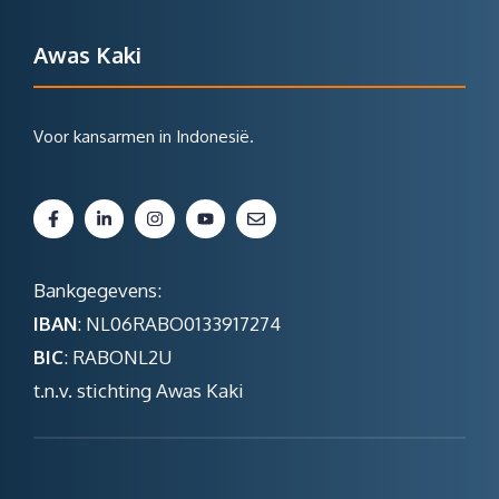
Awas Kaki
Voor kansarmen in Indonesië.
Bankgegevens:
IBAN
: NL06RABO0133917274
BIC
: RABONL2U
t.n.v. stichting Awas Kaki